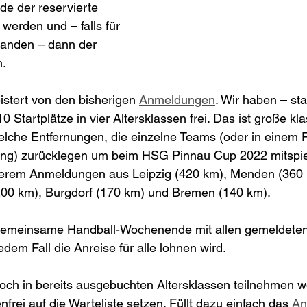
e der reservierte 
 werden und – falls für 
handen – dann der 
n.
istert von den bisherigen 
Anmeldungen
. Wir haben – sta
 Startplätze in vier Altersklassen frei. Das ist große klas
elche Entfernungen, die einzelne Teams (oder in einem F
ng) zurücklegen um beim HSG Pinnau Cup 2022 mitspie
erem Anmeldungen aus Leipzig (420 km), Menden (360 k
200 km), Burgdorf (170 km) und Bremen (140 km). 
 gemeinsame Handball-Wochenende mit allen gemeldete
jedem Fall die Anreise für alle lohnen wird.
 noch in bereits ausgebuchten Altersklassen teilnehmen w
frei auf die Warteliste setzen. Füllt dazu einfach das 
An