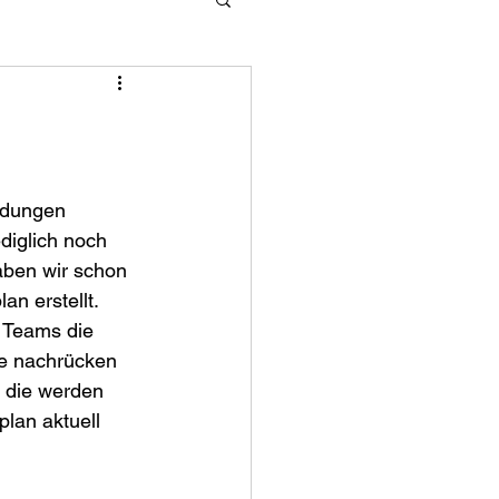
ldungen 
ediglich noch 
haben wir schon 
an erstellt. 
 Teams die 
e nachrücken 
 die werden 
lan aktuell 